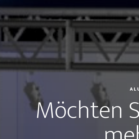
AL
Möchten S
meh