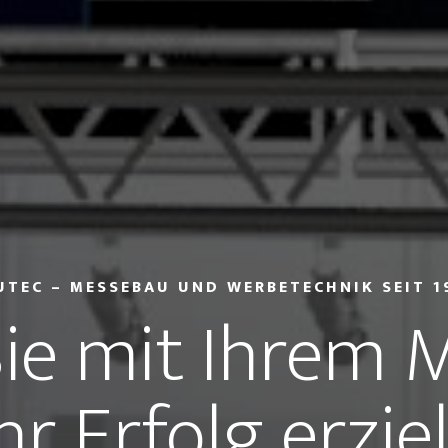
UTEC – MESSEBAU UND WERBETECHNIK SEIT 1
ie mit Ihrem 
r Erfolg erzie