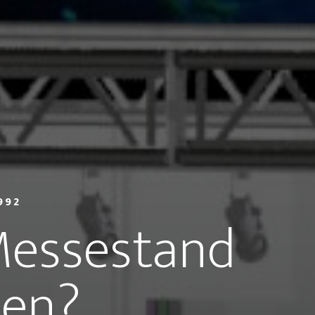
992
Messestand
len?